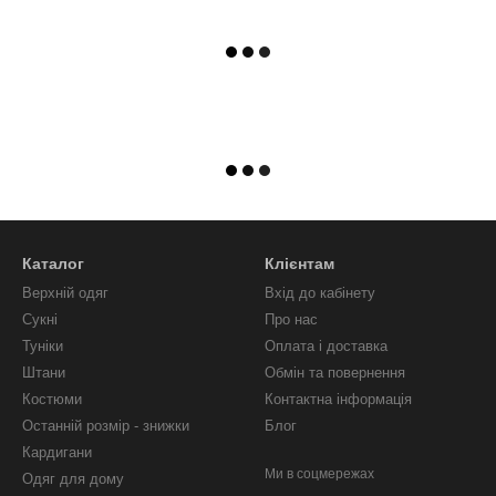
Каталог
Клієнтам
Верхній одяг
Вхід до кабінету
Сукні
Про нас
Туніки
Оплата і доставка
Штани
Обмін та повернення
Костюми
Контактна інформація
Останній розмір - знижки
Блог
Кардигани
Ми в соцмережах
Одяг для дому