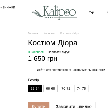
 - знижки
Укр
Головна
Костюми
Костюми Kalipso
Костюм Діора
В наявності
Написати відгук
1 650 грн
Увійти
для відображення накопичувальної знижки
%
Розмір
62-64
66-68
70-72
74-76
Купити
Замовити швидко