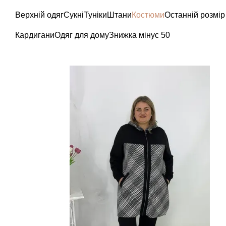
Перейти до основного контенту
Верхній одяг
Сукні
Туніки
Штани
Костюми
Останній розмір
Кардигани
Одяг для дому
Знижка мінус 50