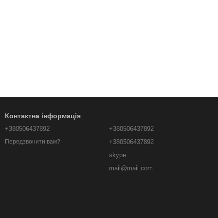
Контактна інформація
+380506437892
+380506437892
+380506437892
Передзвонити вам?
skype
mail@mail.com