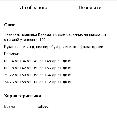
До обраного
Порівняти
Опис
Тканина: плащівка Канада + букле баранчик на підкладці
стоганій утеплення 100.
Рукав на резинці, низ виробу з резинкою с фіксаторами.
Розміри:
62-64 ог 134 от 142 ос 148 др 70 дв 80
66-68 ог 142 от 150 ос 156 др 71 дв 80
70-72 ог 150 от 158 ос 164 др 71 дв 80
74-76 ог 158 от 166 ос 172 др 71 дв 80
Характеристики
Бренд
Kalipso