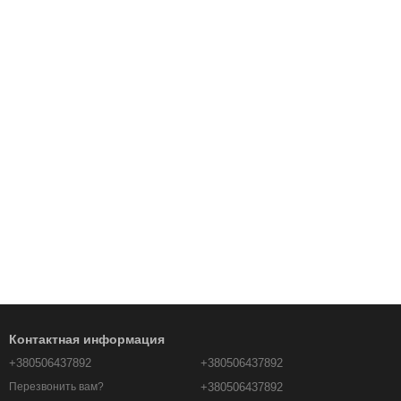
Контактная информация
+380506437892
+380506437892
+380506437892
Перезвонить вам?