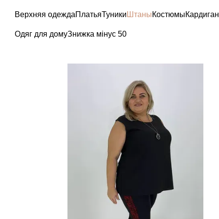
Перейти к основному контенту
Верхняя одежда
Платья
Туники
Штаны
Костюмы
Кардига
Одяг для дому
Знижка мінус 50