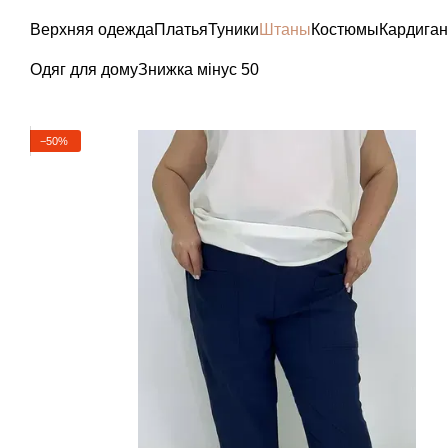
Перейти к основному контенту
Верхняя одежда
Платья
Туники
Штаны
Костюмы
Кардига
Одяг для дому
Знижка мінус 50
−50%