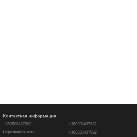
Контактная информация
+380506437892
+380506437892
+380506437892
Перезвонить вам?