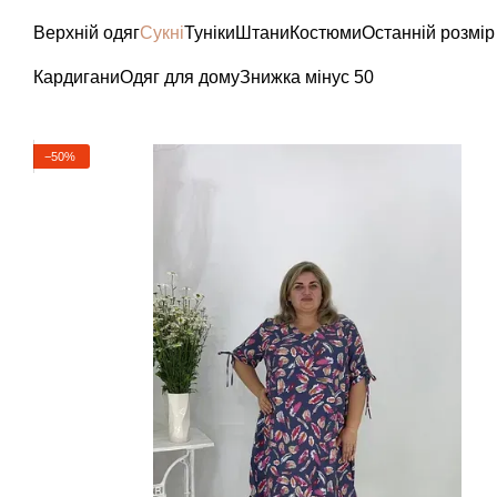
Перейти до основного контенту
Верхній одяг
Сукні
Туніки
Штани
Костюми
Останній розмір
Кардигани
Одяг для дому
Знижка мінус 50
−50%