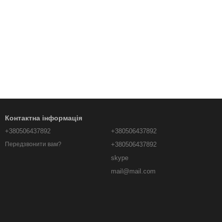
Контактна інформація
+380506437892
+380506437892
+380506437892
Передзвонити вам?
skype
mail@mail.com