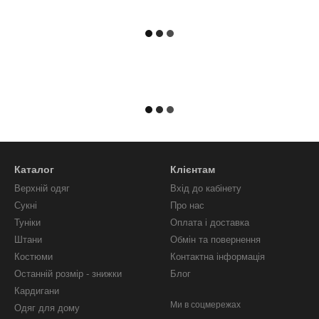
Каталог
Клієнтам
Верхній одяг
Вхід до кабінету
Сукні
Про нас
Туніки
Оплата і доставка
Штани
Обмін та повернення
Костюми
Контактна інформація
Останній розмір - знижки
Блог
Кардигани
Ми в соцмережах
Одяг для дому