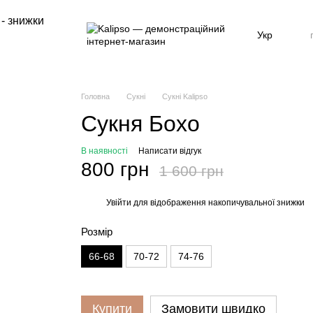
 - знижки
Укр
Головна
Сукні
Сукні Kalipso
Сукня Бохо
В наявності
Написати відгук
800 грн
1 600 грн
Увійти
для відображення накопичувальної знижки
%
Розмір
66-68
70-72
74-76
Купити
Замовити швидко